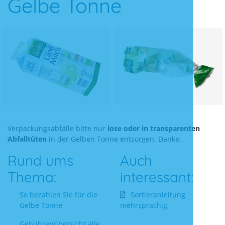
Gelbe Tonne
Verpackungsabfälle bitte nur
lose oder in transparenten
Abfalltüten
in der Gelben Tonne entsorgen. Danke.
Rund ums
Auch
Thema:
interessant:
So bezahlen Sie für die
Sortieranleitung
Gelbe Tonne
mehrsprachig
Gebührenübersicht alle