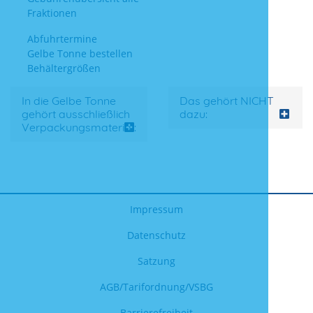
Fraktionen
Abfuhrtermine
Gelbe Tonne bestellen
Behältergrößen
In die Gelbe Tonne
Das gehört NICHT
gehört ausschließlich
dazu:
Verpackungsmaterial:
Impressum
Datenschutz
Satzung
AGB/Tarifordnung/VSBG
Barrierefreiheit