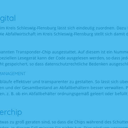
gital
im Kreis Schleswig-Flensburg lässt sich eindeutig zuordnen. Dazu 
 Die Abfallwirtschaft im Kreis Schleswig-Flensburg stellt sich dami
genannten Transponder-Chip ausgestattet. Auf diesem ist ein Numme
speziellen Lesegerät kann der Code ausgelesen werden, so dass jed
ht gespeichert, so dass datenschutzrechtliche Bedenken ausgeschl
 MANAGEMENT
äufe effektiver und transparenter zu gestalten. So lässt sich übe
nen und der Gesamtbestand an Abfallbehältern besser verwalten. P
, z. B. ob ein Abfallbehälter ordnungsgemäß geleert oder befüllt
erchip
r etwas zu groß geraten sind, so dass die Chips während des Schütte
en. In diesem Fall müssen Sie nichts tun. Dies wird von unserem