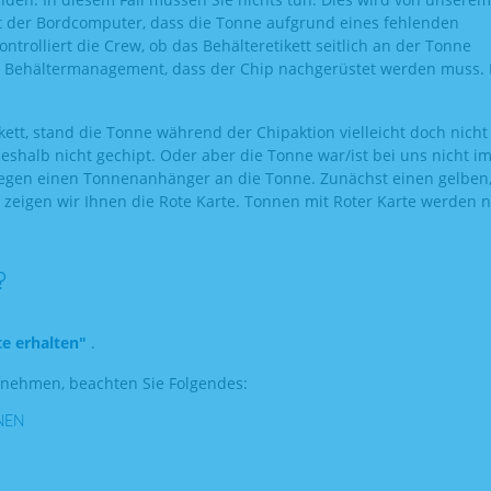
rt der Bordcomputer, dass die Tonne aufgrund eines fehlenden
trolliert die Crew, ob das Behälteretikett seitlich an der Tonne
as Behältermanagement, dass der Chip nachgerüstet werden muss. 
ett, stand die Tonne während der Chipaktion vielleicht doch nicht
shalb nicht gechipt. Oder aber die Tonne war/ist bei uns nicht i
llegen einen Tonnenanhänger an die Tonne. Zunächst einen gelben,
 zeigen wir Ihnen die Rote Karte. Tonnen mit Roter Karte werden n
?
te erhalten"
.
fnehmen, beachten Sie Folgendes:
NEN