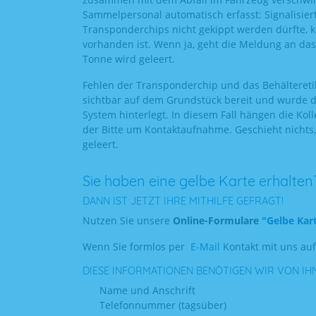
Sammelpersonal automatisch erfasst: Signalisie
Transponderchips nicht gekippt werden dürfte, kon
vorhanden ist. Wenn ja, geht die Meldung an d
Tonne wird geleert.
Fehlen der Transponderchip und das Behälteretik
sichtbar auf dem Grundstück bereit und wurde de
System hinterlegt. In diesem Fall hängen die Ko
der Bitte um Kontaktaufnahme. Geschieht nichts,
geleert.
Sie haben eine gelbe Karte erhalten
DANN IST JETZT IHRE MITHILFE GEFRAGT!
Nutzen Sie unsere
Online-Formulare
"Gelbe Kar
Wenn Sie formlos per
E-Mail
Kontakt mit uns au
DIESE INFORMATIONEN BENÖTIGEN WIR VON IH
Name und Anschrift
Telefonnummer (tagsüber)