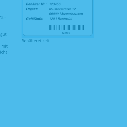
Die
 gut
m
Behälteretikett
 mit
icht