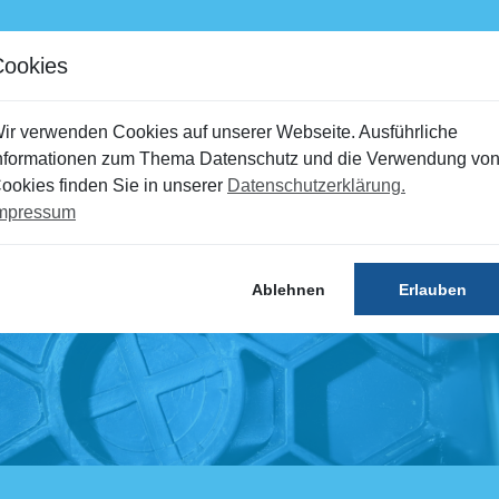
mine
Störungen
Kontakt
Portal
Cookies
Recyclinghöfe
Umweltbildung
ir verwenden Cookies auf unserer Webseite. Ausführliche
nformationen zum Thema Datenschutz und die Verwendung vo
ookies finden Sie in unserer
Datenschutzerklärung.
mpressum
Ablehnen
Erlauben