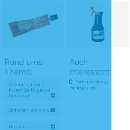
Rund ums
Auch
Thema:
interessant:
Sortieranleitung
Safety first- bitte
mehrsprachig
halten Sie folgende
Regeln ein:
Batterien und Akkus
Kosten