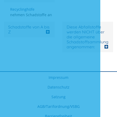
Recyclinghöfe
nehmen Schadstoffe an
Schadstoffe von A bis
Diese Abfallstoffe
Z
werden NICHT über
die allgemeine
Schadstoffsammlung
angenommen:
Impressum
Datenschutz
Satzung
AGB/Tarifordnung/VSBG
Barrierefreiheit