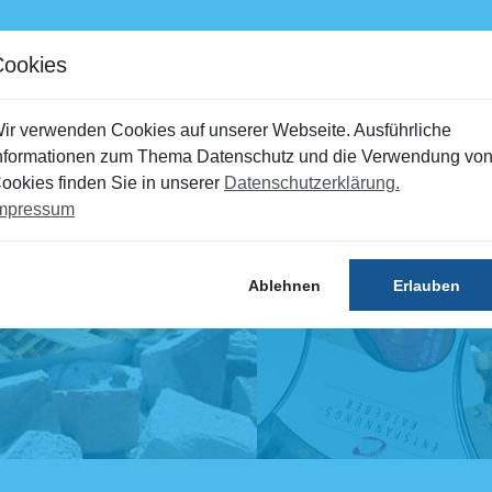
mine
Störungen
Kontakt
Portal
Cookies
Recyclinghöfe
Umweltbildung
ir verwenden Cookies auf unserer Webseite. Ausführliche
nformationen zum Thema Datenschutz und die Verwendung vo
ookies finden Sie in unserer
Datenschutzerklärung.
mpressum
Ablehnen
Erlauben