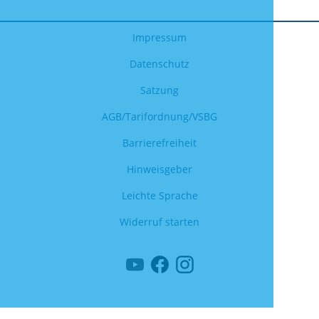
Impressum
Datenschutz
Satzung
AGB/Tarifordnung/VSBG
Barrierefreiheit
Hinweisgeber
Leichte Sprache
Widerruf starten