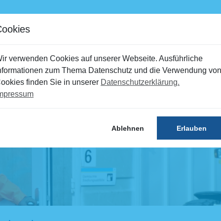
mine
Störungen
Kontakt
Portal
Cookies
Recyclinghöfe
Umweltbildung
ir verwenden Cookies auf unserer Webseite. Ausführliche
nformationen zum Thema Datenschutz und die Verwendung vo
ookies finden Sie in unserer
Datenschutzerklärung.
mpressum
Ablehnen
Erlauben