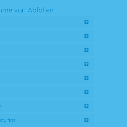
hme von Abfällen
t
ty first