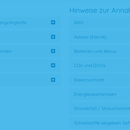
Hinweise zur Anna
ecyclinghöfe
Altöl
Asbest (Eternit)
können
Batterien und Akkus
CDs und DVDs
Elektroschrott
Energiesparlampen
Grünabfall / Strauchschnit
Schadstoffe abgeben: Safe