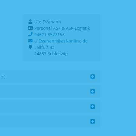
Ute Essmann
Personal ASF & ASF-Logistik
04621 8572153
U.Essmann@asf-online.de
Lollfuß 83
24837 Schleswig
/d)