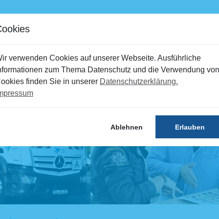
mine
Störungen
Kontakt
Portal
Cookies
Recyclinghöfe
Umweltbildung
ir verwenden Cookies auf unserer Webseite. Ausführliche
nformationen zum Thema Datenschutz und die Verwendung vo
ookies finden Sie in unserer
Datenschutzerklärung.
mpressum
Ablehnen
Erlauben