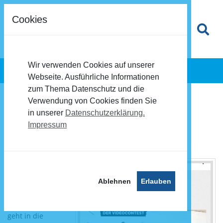
Cookies
Wir verwenden Cookies auf unserer
Webseite. Ausführliche Informationen
zum Thema Datenschutz und die
Verwendung von Cookies finden Sie
Jetzt abstimmen!
in unserer
Datenschutzerklärung.
Impressum
06.06.2025
Videocontest Filmreif
Die
Regionalsieger
Ablehnen
Erlauben
sind gekürt. -
Der Video-
Wettbewerb
geht in die